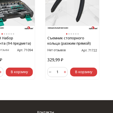
 Набор
Съемник стопорного
нта (94 предмета)
кольца (разжим прямой)
отзыва
Нет отзывов
Арт. 71094
Арт. 71722
₽
329,99
₽
В корзину
В корзину
Контакты