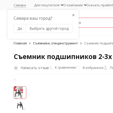
Самара
Для покупателя
О компании
Скачать прайс
Н
✖
Самара ваш город?
Да
Выбрать другой город
Главная
Съёмники, специнструмент
Съемник подшипн
Съемник подшипников 2-3х
К сравнению
Написать отзыв
В избранное
П