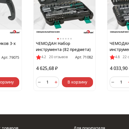
ков 3-х
ЧЕМОДАН Набор
ЧЕМОДАН
инструмента (82 предмета)
инструме
4.2
20 отзывов
4.8
22 
Арт. 71082
Арт. 79075
4 625,68
₽
4 033,90
корзину
В корзину
г товаров
Для покупателя