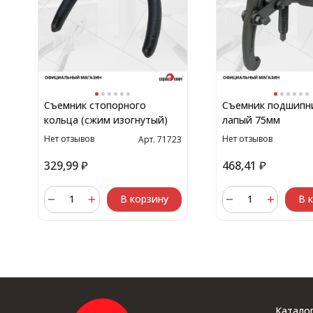
Съемник стопорного
Съемник подшипни
кольца (сжим изогнутый)
лапый 75мм
Нет отзывов
Нет отзывов
Арт. 71723
329,99
₽
468,41
₽
В корзину
В 
Катало