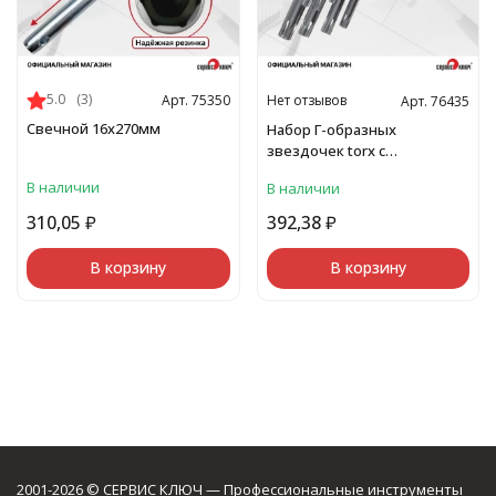
5.0
(3)
Нет отзывов
Арт. 75350
Арт. 76435
Свечной 16х270мм
Набор Г-образных
звездочек torx с
отверстием на конце 9
В наличии
В наличии
предметов Proffi
310,05
₽
392,38
₽
В корзину
В корзину
2001-2026 © СЕРВИС КЛЮЧ — Профессиональные инструменты