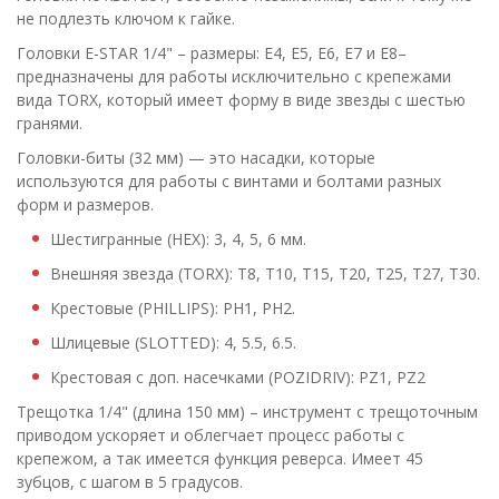
не подлезть ключом к гайке.
Головки E-STAR 1/4" – размеры: Е4, Е5, Е6, Е7 и Е8–
предназначены для работы исключительно с крепежами
вида TORX, который имеет форму в виде звезды с шестью
гранями.
Головки-биты (32 мм) — это насадки, которые
используются для работы с винтами и болтами разных
форм и размеров.
Шестигранные (HEX): 3, 4, 5, 6 мм.
Внешняя звезда (TORX): Т8, Т10, Т15, Т20, Т25, Т27, Т30.
Крестовые (PHILLIPS): PH1, PH2.
Шлицевые (SLOTTED): 4, 5.5, 6.5.
Крестовая с доп. насечками (POZIDRIV): PZ1, PZ2
Трещотка 1/4" (длина 150 мм) – инструмент с трещоточным
приводом ускоряет и облегчает процесс работы с
крепежом, а так имеется функция реверса. Имеет 45
зубцов, с шагом в 5 градусов.