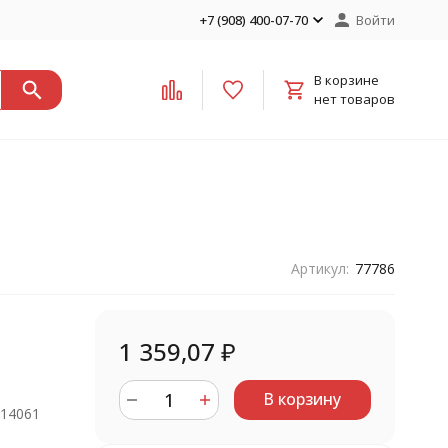
+7 (908) 400-07-70
Войти
В корзине
нет товаров
Артикул:
77786
1 359,07
₽
В корзину
914061