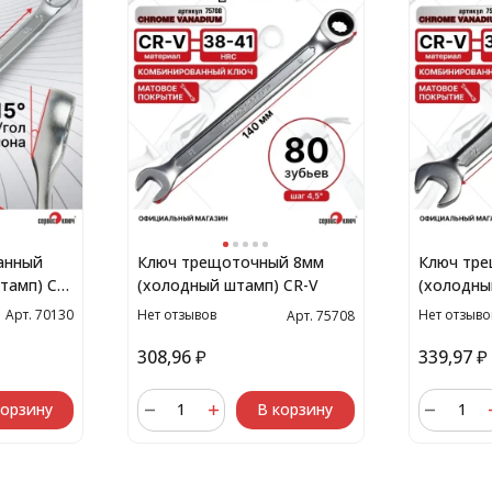
анный
Ключ трещоточный 8мм
Ключ тр
тамп) CR-
(холодный штамп) CR-V
(холодны
Нет отзывов
Нет отзыво
Арт. 70130
Арт. 75708
308,96
₽
339,97
₽
корзину
В корзину