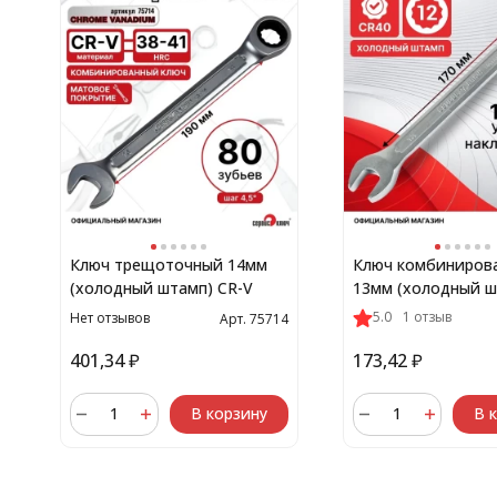
Ключ трещоточный 14мм
Ключ комбиниров
(холодный штамп) CR-V
13мм (холодный ш
V
5.0
1 отзыв
Нет отзывов
Арт. 75714
401,34
₽
173,42
₽
В корзину
В 