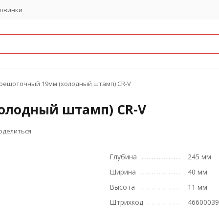
овинки
рещоточный 19мм (холодный штамп) CR-V
олодный штамп) CR-V
оделиться
Глубина
245 мм
Ширина
40 мм
Высота
11 мм
Штрихкод
4660003