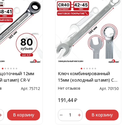
ещоточный 12мм
Ключ комбинированный
й штамп) CR-V
15мм (холодный штамп) CR-
V
в
Нет отзывов
Арт. 75712
Арт. 70150
191,44
₽
В корзину
В корзину