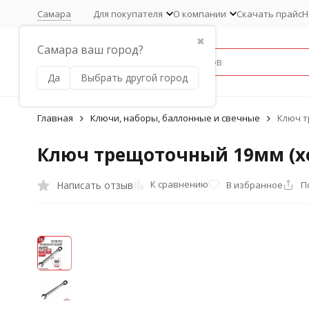
Самара
Для покупателя
О компании
Скачать прайс
Н
✖
Самара ваш город?
Да
Выбрать другой город
Главная
Ключи, наборы, баллонные и свечные
Ключ т
Ключ трещоточный 19мм (х
К сравнению
Написать отзыв
В избранное
П