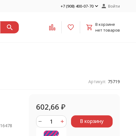
+7 (908) 400-07-70
Войти
В корзине
нет товаров
Артикул:
75719
602,66
₽
В корзину
916478