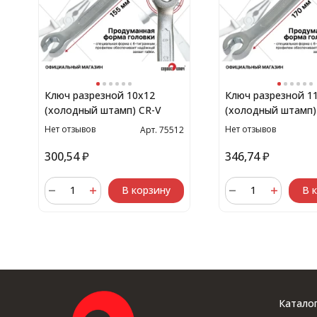
Ключ разрезной 10х12
Ключ разрезной 1
(холодный штамп) CR-V
(холодный штамп)
Нет отзывов
Нет отзывов
Арт. 75512
300,54
₽
346,74
₽
В корзину
В 
Катало