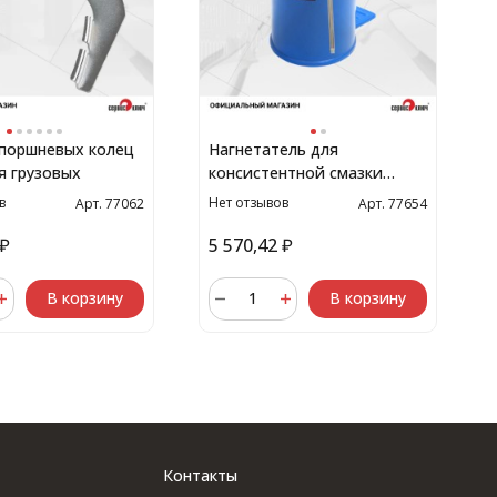
поршневых колец
Нагнетатель для
я грузовых
консистентной смазки
большой 16л
в
Нет отзывов
Арт. 77062
Арт. 77654
₽
5 570,42
₽
В корзину
В корзину
Контакты