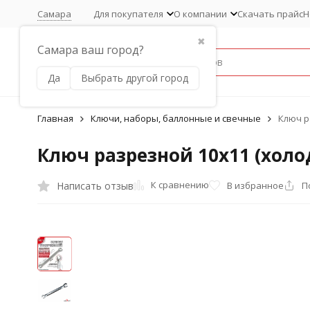
Самара
Для покупателя
О компании
Скачать прайс
Н
✖
Самара ваш город?
Да
Выбрать другой город
Главная
Ключи, наборы, баллонные и свечные
Ключ р
Ключ разрезной 10х11 (хол
К сравнению
Написать отзыв
В избранное
П