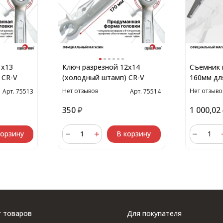
1х13
Ключ разрезной 12х14
Съемник 
 CR-V
(холодный штамп) CR-V
160мм дл
Нет отзывов
Нет отзыво
Арт. 75513
Арт. 75514
350
₽
1 000,02
корзину
В корзину
г товаров
Для покупателя