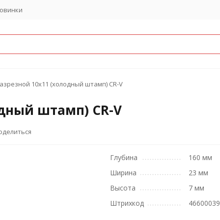
овинки
азрезной 10х11 (холодный штамп) CR-V
одный штамп) CR-V
оделиться
Глубина
160 мм
Ширина
23 мм
Высота
7 мм
Штрихкод
4660003