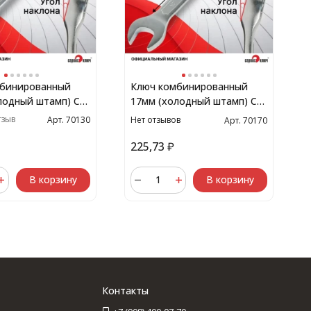
мбинированный
Ключ комбинированный
лодный штамп) CR-
17мм (холодный штамп) CR-
V
тзыв
Нет отзывов
Арт. 70130
Арт. 70170
225,73
₽
В корзину
В корзину
Контакты