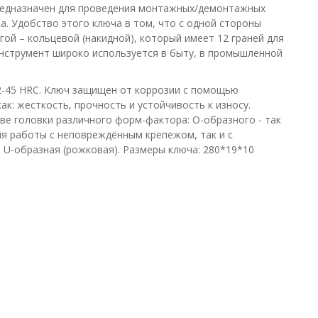
едназначен для проведения монтажных/демонтажных
. Удобство этого ключа в том, что с одной стороны
гой – кольцевой (накидной), который имеет 12 граней для
Инструмент широко используется в быту, в промышленной
2-45 HRC. Ключ защищен от коррозии с помощью
к: жесткость, прочность и устойчивость к износу.
е головки различного форм-фактора: О-образного - так
ля работы с неповреждённым крепежом, так и с
 U-образная (рожковая). Размеры ключа: 280*19*10