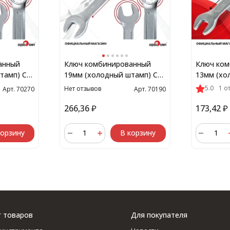
анный
Ключ комбинированный
Ключ ко
тамп) CR-
19мм (холодный штамп) CR-
13мм (хо
V
V
5.0
1 о
Нет отзывов
Арт. 70270
Арт. 70190
266,36
₽
173,42
₽
корзину
В корзину
г товаров
Для покупателя