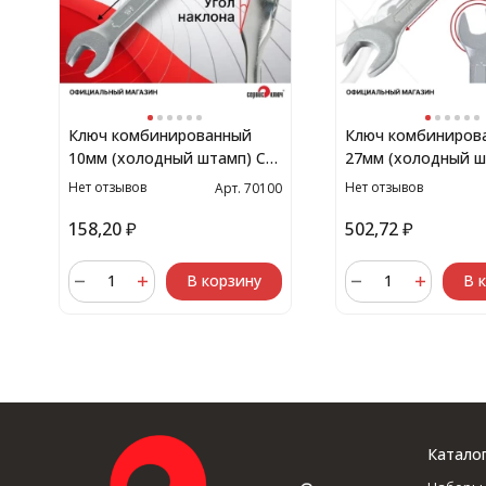
Ключ комбинированный
Ключ комбиниров
10мм (холодный штамп) CR-
27мм (холодный ш
V
V
Нет отзывов
Нет отзывов
Арт. 70100
158,20
₽
502,72
₽
В корзину
В 
Катало