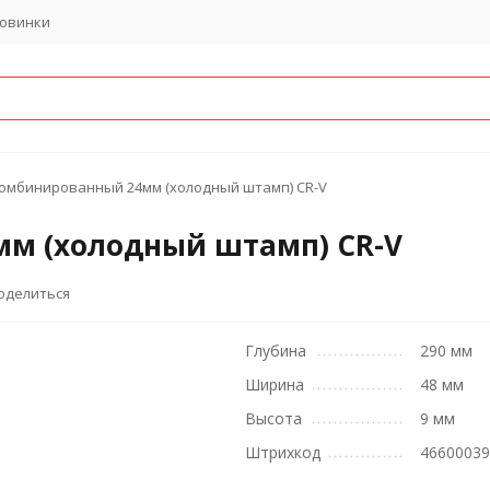
овинки
омбинированный 24мм (холодный штамп) CR-V
м (холодный штамп) CR-V
оделиться
Глубина
290 мм
Ширина
48 мм
Высота
9 мм
Штрихкод
4660003