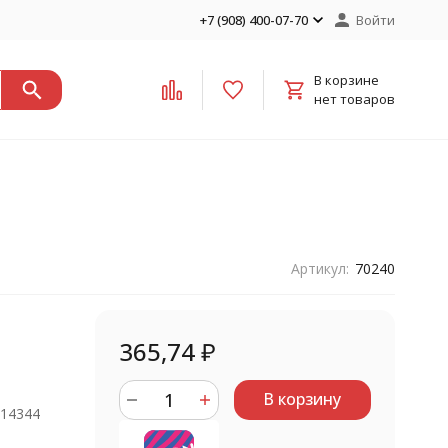
+7 (908) 400-07-70
Войти
В корзине
нет товаров
Артикул:
70240
365,74
₽
В корзину
914344