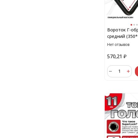
Вороток Г-обр
средний (350
Нет отзывов
570,21
₽