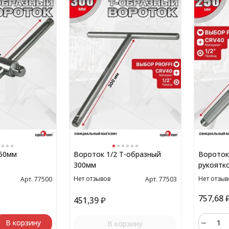
250мм
Вороток 1/2 Т-образный
Вороток
300мм
рукоятк
Нет отзывов
Нет отзыв
Арт. 77500
Арт. 77503
757,68
451,39
₽
В корзину
В корзину