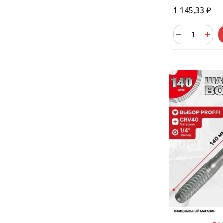
1 145,33
₽