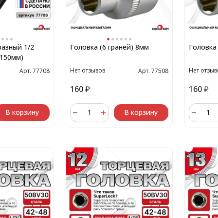
азный 1/2
Головка (6 граней) 8мм
Головка 
*150мм)
Нет отзывов
Нет отзыв
Арт. 77708
Арт. 77508
160
₽
160
₽
В корзину
В корзину